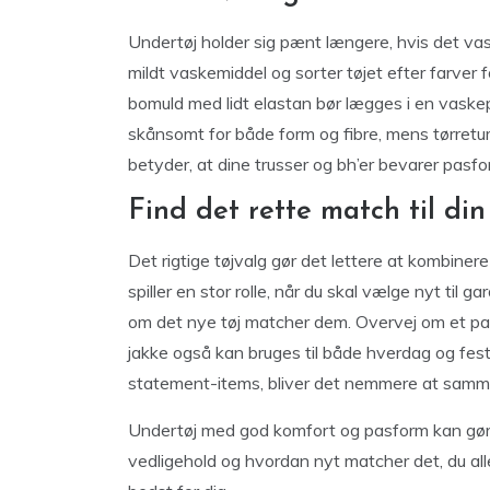
Undertøj holder sig pænt længere, hvis det va
mildt vaskemiddel og sorter tøjet efter farver 
bomuld med lidt elastan bør lægges i en vaskepo
skånsomt for både form og fibre, mens tørretum
betyder, at dine trusser og bh’er bevarer pasf
Find det rette match til di
Det rigtige tøjvalg gør det lettere at kombiner
spiller en stor rolle, når du skal vælge nyt til 
om det nye tøj matcher dem. Overvej om et par j
jakke også kan bruges til både hverdag og fes
statement-items, bliver det nemmere at samme
Undertøj med god komfort og pasform kan gøre 
vedligehold og hvordan nyt matcher det, du alle