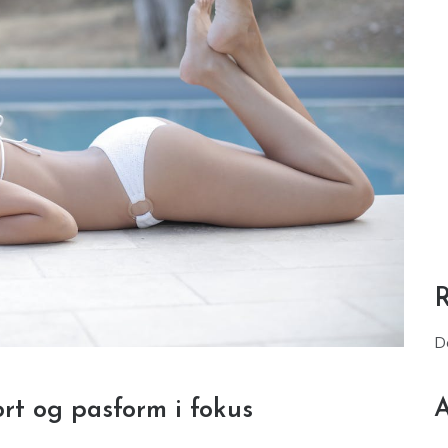
D
A
ort og pasform i fokus