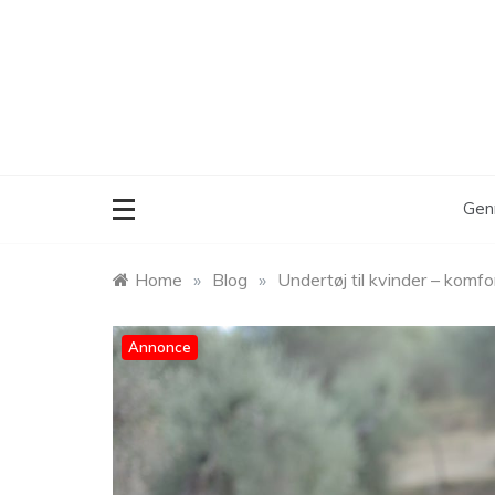
Skip
to
content
Gen
Home
»
Blog
»
Undertøj til kvinder – komfo
Annonce