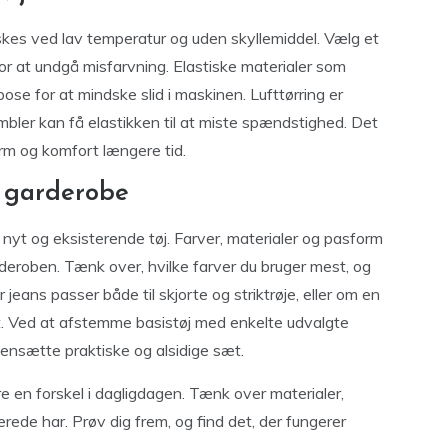
skes ved lav temperatur og uden skyllemiddel. Vælg et
for at undgå misfarvning. Elastiske materialer som
se for at mindske slid i maskinen. Lufttørring er
bler kan få elastikken til at miste spændstighed. Det
orm og komfort længere tid.
n garderobe
e nyt og eksisterende tøj. Farver, materialer og pasform
garderoben. Tænk over, hvilke farver du bruger mest, og
eans passer både til skjorte og striktrøje, eller om en
t. Ved at afstemme basistøj med enkelte udvalgte
nsætte praktiske og alsidige sæt.
en forskel i dagligdagen. Tænk over materialer,
rede har. Prøv dig frem, og find det, der fungerer