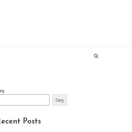
øg
Søg
ecent Posts