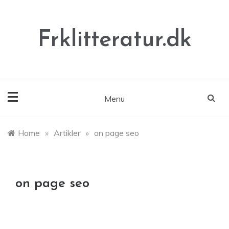
Skip
to
content
Frklitteratur.dk
Menu
Home
»
Artikler
»
on page seo
on page seo