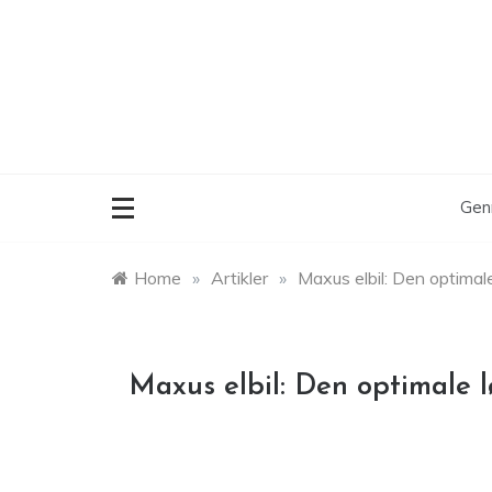
Skip
to
content
Gen
Home
»
Artikler
»
Maxus elbil: Den optimale
Maxus elbil: Den optimale l