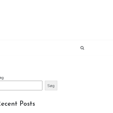
øg
Søg
ecent Posts