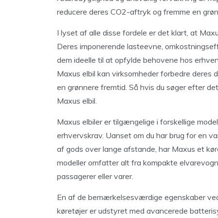
reducere deres CO2-aftryk og fremme en grønn
I lyset af alle disse fordele er det klart, at Max
Deres imponerende lasteevne, omkostningseff
dem ideelle til at opfylde behovene hos erhverv
Maxus elbil kan virksomheder forbedre deres dri
en grønnere fremtid. Så hvis du søger efter de
Maxus elbil.
Maxus elbiler er tilgængelige i forskellige mod
erhvervskrav. Uanset om du har brug for en vare
af gods over lange afstande, har Maxus et køre
modeller omfatter alt fra kompakte elvarevogn
passagerer eller varer.
En af de bemærkelsesværdige egenskaber ved Ma
køretøjer er udstyret med avancerede batterisy