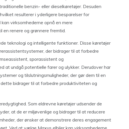
traditionelle benzin- eller dieselkøretøjer. Desuden
vilket resulterer i yderligere besparelser for
bil kan virksomhederne opnå en mere
il en renere og grønnere fremtid.
e teknologi og intelligente funktioner. Disse køretøjer
rassistentsystemer, der bidrager til at forbedre
mseassistent, sporassistent og
d at undgå potentielle farer og ulykker. Derudover har
stemer og tilslutningsmuligheder, der gør dem til en
dette bidrager til at forbedre produktiviteten og
bæredygtighed. Som eldrevne køretøjer udsender de
er, at de er miljøvenlige og bidrager til at reducere
ksomheder, der ønsker at demonstrere deres engagement
ljøet. Ved at vælge Maxus elbiler kan virksomhederne