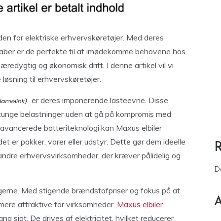
nden for elektriske erhvervskøretøjer. Med deres
ber er de perfekte til at imødekomme behovene hos
æredygtig og økonomisk drift. I denne artikel vil vi
løsning til erhvervskøretøjer.
er deres imponerende lasteevne. Disse
re tunge belastninger uden at gå på kompromis med
avancerede batteriteknologi kan Maxus elbiler
et er pakker, varer eller udstyr. Dette gør dem ideelle
g andre erhvervsvirksomheder, der kræver pålidelig og
D
gerne. Med stigende brændstofpriser og fokus på at
A
g mere attraktive for virksomheder.
Maxus elbiler
g sigt. De drives af elektricitet, hvilket reducerer