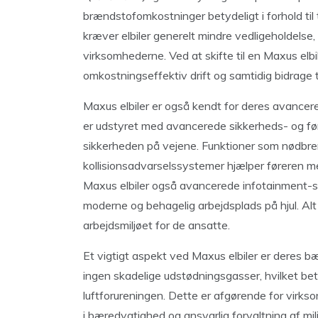
brændstofomkostninger betydeligt i forhold til 
kræver elbiler generelt mindre vedligeholdelse, h
virksomhederne. Ved at skifte til en Maxus el
omkostningseffektiv drift og samtidig bidrage t
Maxus elbiler er også kendt for deres avancered
er udstyret med avancerede sikkerheds- og føre
sikkerheden på vejene. Funktioner som nødbre
kollisionsadvarselssystemer hjælper føreren me
Maxus elbiler også avancerede infotainment-sy
moderne og behagelig arbejdsplads på hjul. Alt 
arbejdsmiljøet for de ansatte.
Et vigtigt aspekt ved Maxus elbiler er deres 
ingen skadelige udstødningsgasser, hvilket betyd
luftforureningen. Dette er afgørende for vir
i bæredygtighed og ansvarlig forvaltning af mi