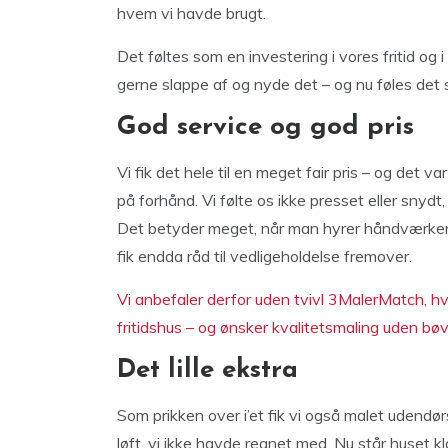
hvem vi havde brugt.
Det føltes som en investering i vores fritid og i
gerne slappe af og nyde det – og nu føles det so
God service og god pris
Vi fik det hele til en meget fair pris – og det 
på forhånd. Vi følte os ikke presset eller snyd
Det betyder meget, når man hyrer håndværkere.
fik endda råd til vedligeholdelse fremover.
Vi anbefaler derfor uden tvivl 3MalerMatch, hv
fritidshus – og ønsker kvalitetsmaling uden bøv
Det lille ekstra
Som prikken over i’et fik vi også malet udend
løft, vi ikke havde regnet med. Nu står huset k