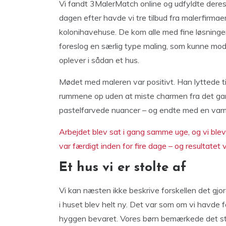
Vi fandt 3MalerMatch online og udfyldte deres
dagen efter havde vi tre tilbud fra malerfirma
kolonihavehuse. De kom alle med fine løsninger,
foreslog en særlig type maling, som kunne mo
oplever i sådan et hus.
Mødet med maleren var positivt. Han lyttede til
rummene op uden at miste charmen fra det gamle
pastelfarvede nuancer – og endte med en varm 
Arbejdet blev sat i gang samme uge, og vi blev
var færdigt inden for fire dage – og resultatet
Et hus vi er stolte af
Vi kan næsten ikke beskrive forskellen det gj
i huset blev helt ny. Det var som om vi havde
hyggen bevaret. Vores børn bemærkede det strak