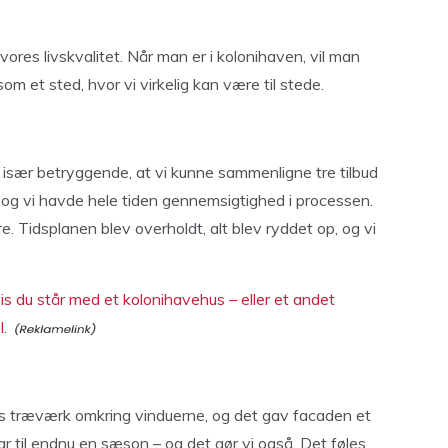
 vores livskvalitet. Når man er i kolonihaven, vil man
m et sted, hvor vi virkelig kan være til stede.
var især betryggende, at vi kunne sammenligne tre tilbud
t, og vi havde hele tiden gennemsigtighed i processen.
 Tidsplanen blev overholdt, alt blev ryddet op, og vi
is du står med et kolonihavehus – eller et andet
l.
ørs træværk omkring vinduerne, og det gav facaden et
lar til endnu en sæson – og det gør vi også. Det føles