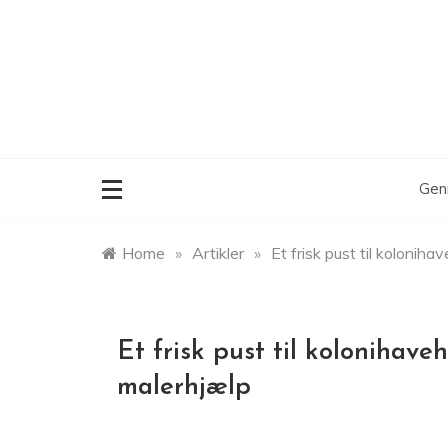
Skip
to
content
Gen
Home
»
Artikler
»
Et frisk pust til kolonih
Et frisk pust til kolonihave
malerhjælp