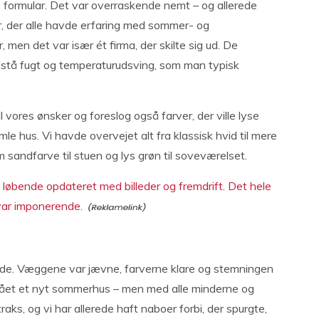
 formular. Det var overraskende nemt – og allerede
er, der alle havde erfaring med sommer- og
 men det var især ét firma, der skilte sig ud. De
dstå fugt og temperaturudsving, som man typisk
 vores ønsker og foreslog også farver, der ville lyse
 hus. Vi havde overvejet alt fra klassisk hvid til mere
sandfarve til stuen og lys grøn til soveværelset.
 løbende opdateret med billeder og fremdrift. Det hele
 var imponerende.
orde. Væggene var jævne, farverne klare og stemningen
 fået et nyt sommerhus – men med alle minderne og
s, og vi har allerede haft naboer forbi, der spurgte,