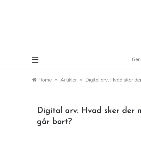
Skip
to
content
Gen
Home
»
Artikler
»
Digital arv: Hvad sker der
Digital arv: Hvad sker der m
går bort?