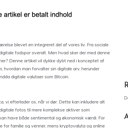
værelse blevet en integreret del af vores liv. Fra sociale
r digitale fodspor overalt. Men hvad sker der med denne
 her? Denne artikel vil dykke dybt ned i konceptet af
, hvordan man forvalter sin digitale arv, herunder
endda digitale valutaer som Bitcoin.
D
ta, vi efterlader os, når vi dør. Dette kan inkludere alt
g digitale fotos til mere komplekse aktiver som
A
kan have både sentimental og økonomisk værdi. For
e for familie og venner, mens kryptovaluta og online