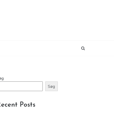
øg
Søg
ecent Posts