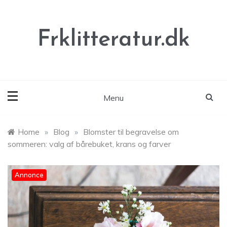
Skip
to
content
Frklitteratur.dk
Menu
Home
»
Blog
»
Blomster til begravelse om
sommeren: valg af bårebuket, krans og farver
Annonce